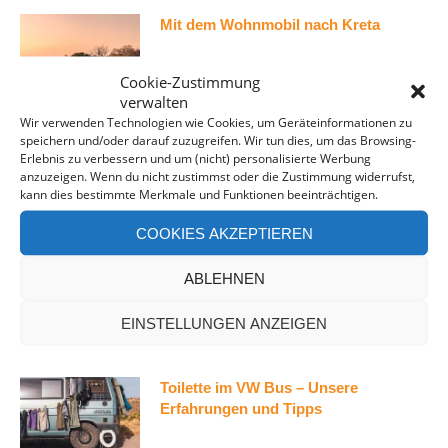
Mit dem Wohnmobil nach Kreta
Cookie-Zustimmung
verwalten
Wir verwenden Technologien wie Cookies, um Geräteinformationen zu
speichern und/oder darauf zuzugreifen. Wir tun dies, um das Browsing-
Skotti Grill – Der beste Mini Gasgrill
Erlebnis zu verbessern und um (nicht) personalisierte Werbung
fürs Camping
anzuzeigen. Wenn du nicht zustimmst oder die Zustimmung widerrufst,
kann dies bestimmte Merkmale und Funktionen beeinträchtigen.
COOKIES AKZEPTIEREN
VW Bus Diebstahlschutz: So schützt
ABLEHNEN
Du Deinen Camper vor Diebstahl
EINSTELLUNGEN ANZEIGEN
Toilette im VW Bus – Unsere
Erfahrungen und Tipps