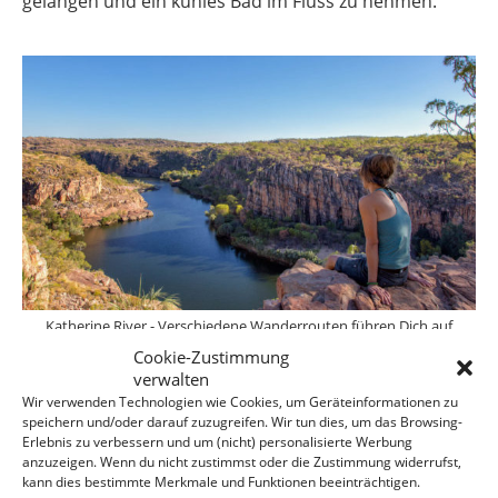
gelangen und ein kühles Bad im Fluss zu nehmen.
Katherine River - Verschiedene Wanderrouten führen Dich auf
aufgezeichneten Wegen durch eine dramatische
Cookie-Zustimmung
Schluchtenlandschaft
verwalten
Wir verwenden Technologien wie Cookies, um Geräteinformationen zu
speichern und/oder darauf zuzugreifen. Wir tun dies, um das Browsing-
Erlebnis zu verbessern und um (nicht) personalisierte Werbung
Wesentlich ist, egal wieviel Zeit Du in den Schluchten
anzuzeigen. Wenn du nicht zustimmst oder die Zustimmung widerrufst,
verbringen möchtest, Deine Wanderung vor
kann dies bestimmte Merkmale und Funktionen beeinträchtigen.