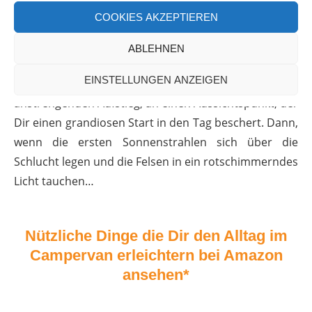
Sonnenaufgang zu beginnen. Zum einen macht es
COOKIES AKZEPTIEREN
Sinn die noch kühleren Morgenstunden für die
Wanderungen zu nutzen, um während der
ABLEHNEN
Mittagshitze Rast machen zu können. Zum anderen
EINSTELLUNGEN ANZEIGEN
gelangst Du nach dem ersten kurzen, aber sehr
anstrengenden Aufstieg, an einen Aussichtspunkt, der
Dir einen grandiosen Start in den Tag beschert. Dann,
wenn die ersten Sonnenstrahlen sich über die
Schlucht legen und die Felsen in ein rotschimmerndes
Licht tauchen…
Nützliche Dinge die Dir den Alltag im
Campervan erleichtern bei Amazon
ansehen*