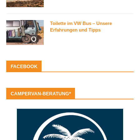
Toilette im VW Bus – Unsere
Erfahrungen und Tipps
FACEBOOK
CAMPERVAN-BERATUNG*