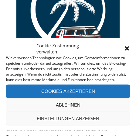
Cookie-Zustimmung
verwalten
Wir verwenden Technologien wie Cookies, um Geräteinformationen zu
speichern und/oder darauf zuzugreifen. Wir tun dies, um das Browsing-
Erlebnis zu verbessern und um (nicht) personalisierte Werbung
anzuzeigen. Wenn du nicht zustimmst oder die Zustimmung widerrufst,
kann dies bestimmte Merkmale und Funktionen beeinträchtigen.
Deine individuelle Beratung bei der Campermiete
COOKIES AKZEPTIEREN
in Deutschland und Europa.
Bei einer Anfrage über diesen Banner erhältst Du
ABLEHNEN
automatisch einen
Rabatt!
*
EINSTELLUNGEN ANZEIGEN
Offenlegung: Die Anfrage bei der Camper Oase ist
unverbindlich und kostenlos. Falls es zu einer