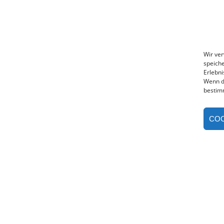
Wir ve
speiche
Erlebni
Wenn d
bestim
COO