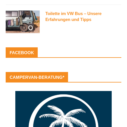
Toilette im VW Bus – Unsere
Erfahrungen und Tipps
FACEBOOK
CAMPERVAN-BERATUNG*