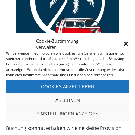
Cookie-Zustimmung
verwalten
Wir verwenden Technologien wie Cookies, um Geräteinformationen zu
speichern und/oder darauf zuzugreifen. Wir tun dies, um das Browsing-
Erlebnis zu verbessern und um (nicht) personalisierte Werbung
anzuzeigen. Wenn du nicht zustimmst oder die Zustimmung widerrufst,
kann dies bestimmte Merkmale und Funktionen beeinträchtigen.
Deine individuelle Beratung bei der Campermiete
in Deutschland und Europa.
COOKIES AKZEPTIEREN
Bei einer Anfrage über diesen Banner erhältst Du
ABLEHNEN
automatisch einen
Rabatt!
*
Offenlegung: Die Anfrage bei der Camper Oase ist
EINSTELLUNGEN ANZEIGEN
unverbindlich und kostenlos. Falls es zu einer
Buchung kommt, erhalten wir eine kleine Provision.