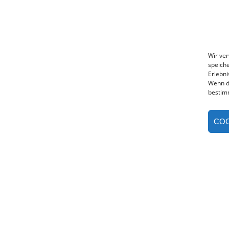
Wir ve
speiche
Erlebni
Wenn d
bestim
COO