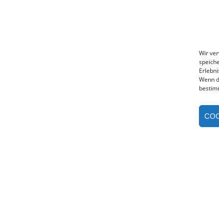
Wir ve
speiche
Erlebni
Wenn d
bestim
COO