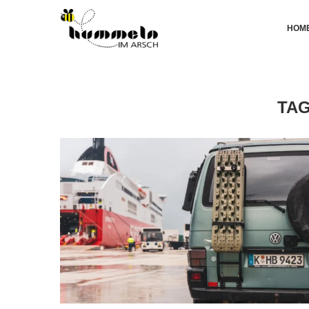
HOM
TA