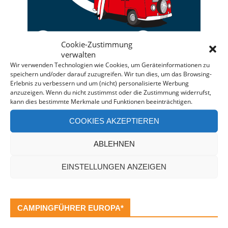
Cookie-Zustimmung
verwalten
Wir verwenden Technologien wie Cookies, um Geräteinformationen zu
speichern und/oder darauf zuzugreifen. Wir tun dies, um das Browsing-
Deine individuelle Beratung bei der Campermiete
Erlebnis zu verbessern und um (nicht) personalisierte Werbung
anzuzeigen. Wenn du nicht zustimmst oder die Zustimmung widerrufst,
in Deutschland und Europa.
kann dies bestimmte Merkmale und Funktionen beeinträchtigen.
Bei einer Anfrage über diesen Banner erhältst Du
COOKIES AKZEPTIEREN
automatisch einen
Rabatt!
*
Offenlegung: Die Anfrage bei der Camper Oase ist
ABLEHNEN
unverbindlich und kostenlos. Falls es zu einer
Buchung kommt, erhalten wir eine kleine Provision.
EINSTELLUNGEN ANZEIGEN
CAMPINGFÜHRER EUROPA*