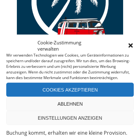
Cookie-Zustimmung
verwalten
Wir verwenden Technologien wie Cookies, um Geräteinformationen zu
speichern und/oder darauf zuzugreifen. Wir tun dies, um das Browsing-
Erlebnis zu verbessern und um (nicht) personalisierte Werbung
anzuzeigen. Wenn du nicht zustimmst oder die Zustimmung widerrufst,
kann dies bestimmte Merkmale und Funktionen beeinträchtigen.
Deine individuelle Beratung bei der Campermiete
in Deutschland und Europa.
COOKIES AKZEPTIEREN
Bei einer Anfrage über diesen Banner erhältst Du
ABLEHNEN
automatisch einen
Rabatt!
*
Offenlegung: Die Anfrage bei der Camper Oase ist
EINSTELLUNGEN ANZEIGEN
unverbindlich und kostenlos. Falls es zu einer
Buchung kommt, erhalten wir eine kleine Provision.