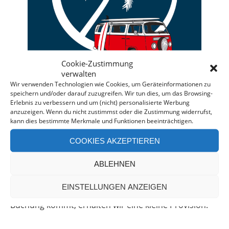
Cookie-Zustimmung
verwalten
Wir verwenden Technologien wie Cookies, um Geräteinformationen zu
speichern und/oder darauf zuzugreifen. Wir tun dies, um das Browsing-
Erlebnis zu verbessern und um (nicht) personalisierte Werbung
anzuzeigen. Wenn du nicht zustimmst oder die Zustimmung widerrufst,
Deine individuelle Beratung bei der Campermiete
kann dies bestimmte Merkmale und Funktionen beeinträchtigen.
in Deutschland und Europa.
COOKIES AKZEPTIEREN
Bei einer Anfrage über diesen Banner erhältst Du
automatisch einen
Rabatt!
*
ABLEHNEN
Offenlegung: Die Anfrage bei der Camper Oase ist
EINSTELLUNGEN ANZEIGEN
unverbindlich und kostenlos. Falls es zu einer
Buchung kommt, erhalten wir eine kleine Provision.