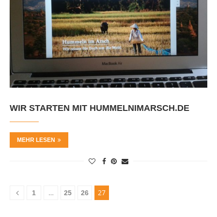
WIR STARTEN MIT HUMMELNIMARSCH.DE
MEHR LESEN
…
27
1
25
26