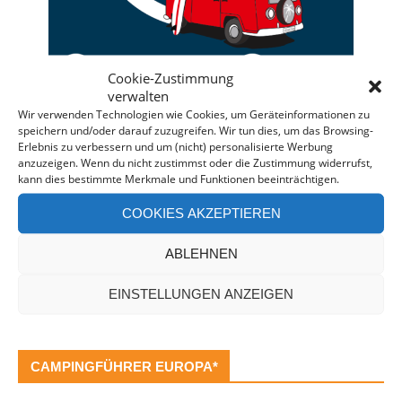
Cookie-Zustimmung
verwalten
Wir verwenden Technologien wie Cookies, um Geräteinformationen zu
speichern und/oder darauf zuzugreifen. Wir tun dies, um das Browsing-
Deine individuelle Beratung bei der Campermiete
Erlebnis zu verbessern und um (nicht) personalisierte Werbung
anzuzeigen. Wenn du nicht zustimmst oder die Zustimmung widerrufst,
in Deutschland und Europa.
kann dies bestimmte Merkmale und Funktionen beeinträchtigen.
Bei einer Anfrage über diesen Banner erhältst Du
COOKIES AKZEPTIEREN
automatisch einen
Rabatt!
*
Offenlegung: Die Anfrage bei der Camper Oase ist
ABLEHNEN
unverbindlich und kostenlos. Falls es zu einer
Buchung kommt, erhalten wir eine kleine Provision.
EINSTELLUNGEN ANZEIGEN
CAMPINGFÜHRER EUROPA*