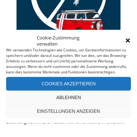
Cookie-Zustimmung
verwalten
Wir verwenden Technologien wie Cookies, um Geräteinformationen zu
speichern und/oder darauf zuzugreifen. Wir tun dies, um das Browsing-
Erlebnis zu verbessern und um (nicht) personalisierte Werbung
anzuzeigen. Wenn du nicht zustimmst oder die Zustimmung widerrufst,
Deine individuelle Beratung bei der Campermiete
kann dies bestimmte Merkmale und Funktionen beeinträchtigen.
in Deutschland und Europa.
COOKIES AKZEPTIEREN
Bei einer Anfrage über diesen Banner erhältst Du
automatisch einen
Rabatt!
*
ABLEHNEN
Offenlegung: Die Anfrage bei der Camper Oase ist
EINSTELLUNGEN ANZEIGEN
unverbindlich und kostenlos. Falls es zu einer
Buchung kommt, erhalten wir eine kleine Provision.