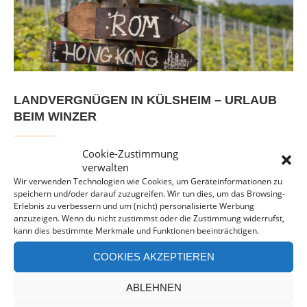
LANDVERGNÜGEN IN KÜLSHEIM – URLAUB
BEIM WINZER
Cookie-Zustimmung
Das Hofgut Grimm lädt zum Urlaub beim Winzer in
verwalten
Franken ein. Fussläufig zur pittoresken Stadt Külsheim
Wir verwenden Technologien wie Cookies, um Geräteinformationen zu
speichern und/oder darauf zuzugreifen. Wir tun dies, um das Browsing-
bietet der Weinbaubetrieb uns als Landvergnügen-Gäste …
Erlebnis zu verbessern und um (nicht) personalisierte Werbung
anzuzeigen. Wenn du nicht zustimmst oder die Zustimmung widerrufst,
kann dies bestimmte Merkmale und Funktionen beeinträchtigen.
MEHR LESEN
COOKIES AKZEPTIEREN
ABLEHNEN