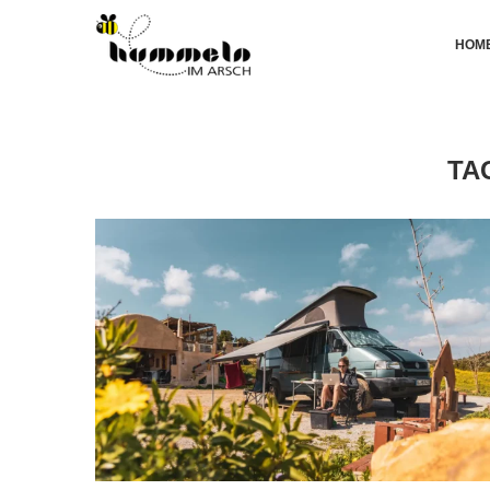
HOM
TA