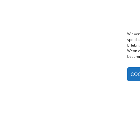
Wir ve
speiche
Erlebni
Wenn d
bestim
COO