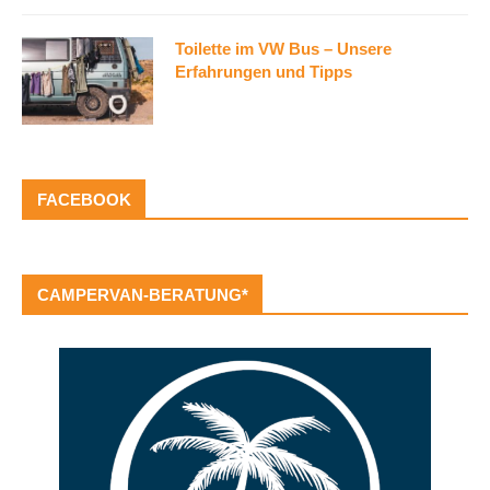
Toilette im VW Bus – Unsere
Erfahrungen und Tipps
FACEBOOK
CAMPERVAN-BERATUNG*