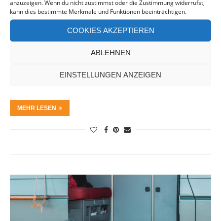
anzuzeigen. Wenn du nicht zustimmst oder die Zustimmung widerrufst,
kann dies bestimmte Merkmale und Funktionen beeinträchtigen.
FRISCHES BROT BACKEN IM WOHNMOBIL
COOKIES AKZEPTIEREN
Frisches Brot backen im Wohnmobil? Backen ohne
ABLEHNEN
Backofen beim Camping, geht das überhaupt? Unbedingt!
Du liebst ausgiebige Brotzeiten, verschmähst Toast,
EINSTELLUNGEN ANZEIGEN
trockene und …
MEHR LESEN