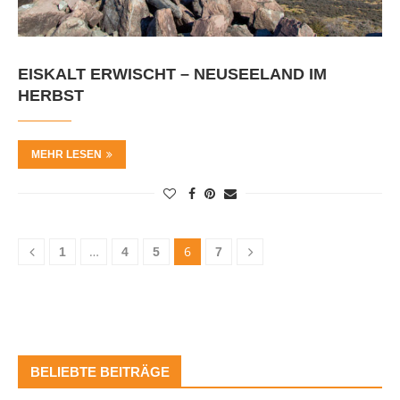
EISKALT ERWISCHT – NEUSEELAND IM
HERBST
MEHR LESEN
…
6
1
4
5
7
BELIEBTE BEITRÄGE