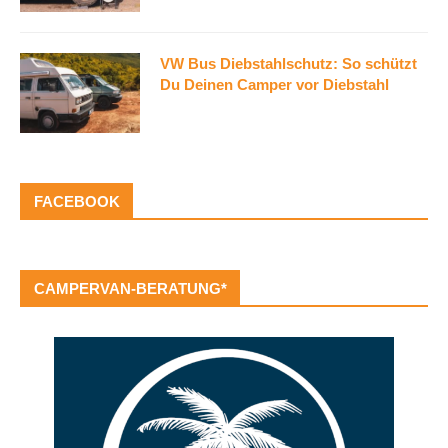
VW Bus Diebstahlschutz: So schützt
Du Deinen Camper vor Diebstahl
FACEBOOK
CAMPERVAN-BERATUNG*