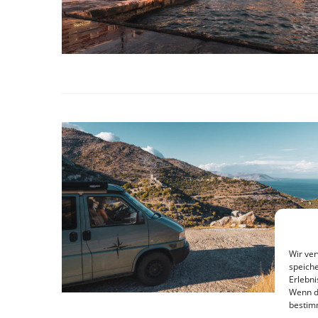
Wir ve
speiche
Erlebni
Wenn d
bestim