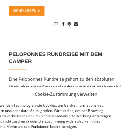
MEHR LESEN
PELOPONNES RUNDREISE MIT DEM
CAMPER
Eine Peloponnes Rundreise gehört zu den absoluten
Highlights einer Griechenlandtour mit dem Wohnmobil.
Cookie-Zustimmung verwalten
Die Peloponnes Halbinsel im Süden des griechischen
Festlands bietet …
rwenden Technologien wie Cookies, um Geräteinformationen zu
rn und/oder darauf zuzugreifen. Wir tun dies, um das Browsing-
s zu verbessern und um (nicht) personalisierte Werbung anzuzeigen.
MEHR LESEN
u nicht zustimmst oder die Zustimmung widerrufst, kann dies
mte Merkmale und Funktionen beeinträchtigen.